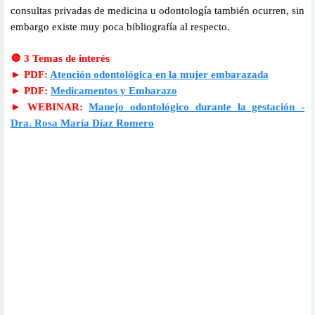
consultas privadas de medicina u odontología también ocurren, sin
embargo existe muy poca bibliografía al respecto.
🔘
3 Temas de interés
►
PDF:
Atención odontológica en la mujer embarazada
►
PDF:
Medicamentos y Embarazo
►
WEBINAR:
Manejo odontológico durante la gestación -
Dra. Rosa María Díaz Romero