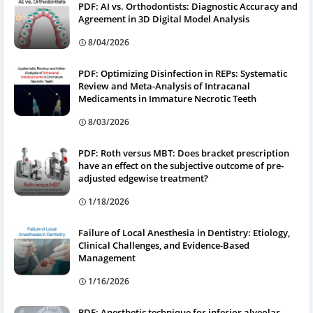
PDF: AI vs. Orthodontists: Diagnostic Accuracy and
Agreement in 3D Digital Model Analysis
8/04/2026
PDF: Optimizing Disinfection in REPs: Systematic
Review and Meta-Analysis of Intracanal
Medicaments in Immature Necrotic Teeth
8/03/2026
PDF: Roth versus MBT: Does bracket prescription
have an effect on the subjective outcome of pre-
adjusted edgewise treatment?
1/18/2026
Failure of Local Anesthesia in Dentistry: Etiology,
Clinical Challenges, and Evidence-Based
Management
1/16/2026
PDF: Anesthetic technique for inferior alveolar