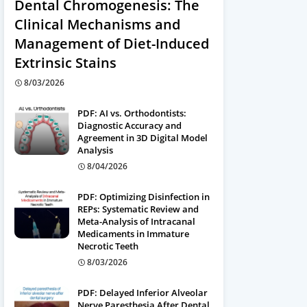
Dental Chromogenesis: The
Clinical Mechanisms and
Management of Diet-Induced
Extrinsic Stains
8/03/2026
PDF: AI vs. Orthodontists:
Diagnostic Accuracy and
Agreement in 3D Digital Model
Analysis
8/04/2026
PDF: Optimizing Disinfection in
REPs: Systematic Review and
Meta-Analysis of Intracanal
Medicaments in Immature
Necrotic Teeth
8/03/2026
PDF: Delayed Inferior Alveolar
Nerve Paresthesia After Dental