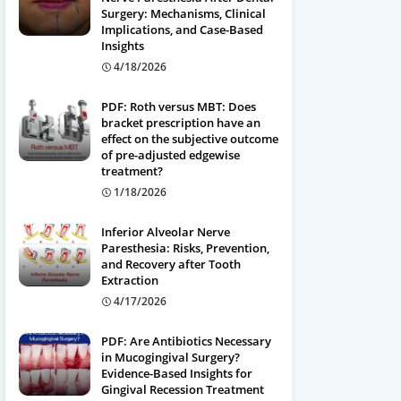
Surgery: Mechanisms, Clinical
Implications, and Case-Based
Insights
4/18/2026
PDF: Roth versus MBT: Does
bracket prescription have an
effect on the subjective outcome
of pre-adjusted edgewise
treatment?
1/18/2026
Inferior Alveolar Nerve
Paresthesia: Risks, Prevention,
and Recovery after Tooth
Extraction
4/17/2026
PDF: Are Antibiotics Necessary
in Mucogingival Surgery?
Evidence-Based Insights for
Gingival Recession Treatment