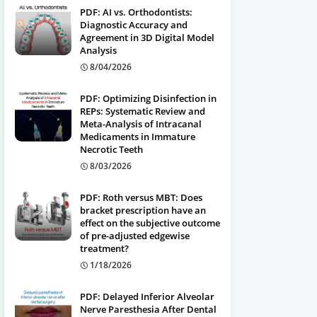
PDF: AI vs. Orthodontists:
Diagnostic Accuracy and
Agreement in 3D Digital Model
Analysis
8/04/2026
PDF: Optimizing Disinfection in
REPs: Systematic Review and
Meta-Analysis of Intracanal
Medicaments in Immature
Necrotic Teeth
8/03/2026
PDF: Roth versus MBT: Does
bracket prescription have an
effect on the subjective outcome
of pre-adjusted edgewise
treatment?
1/18/2026
PDF: Delayed Inferior Alveolar
Nerve Paresthesia After Dental