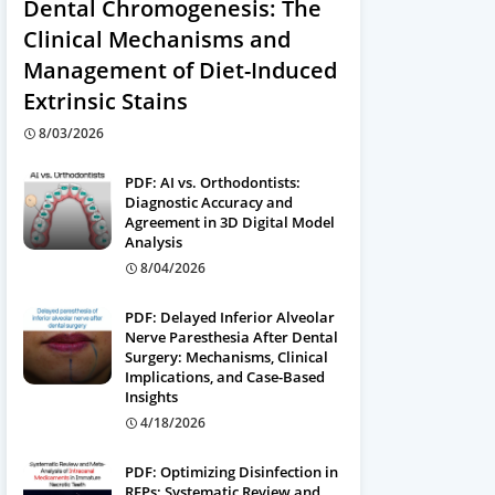
Dental Chromogenesis: The
Clinical Mechanisms and
Management of Diet-Induced
Extrinsic Stains
8/03/2026
PDF: AI vs. Orthodontists:
Diagnostic Accuracy and
Agreement in 3D Digital Model
Analysis
8/04/2026
PDF: Delayed Inferior Alveolar
Nerve Paresthesia After Dental
Surgery: Mechanisms, Clinical
Implications, and Case-Based
Insights
4/18/2026
PDF: Optimizing Disinfection in
REPs: Systematic Review and