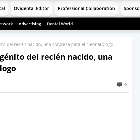
tal
Ovidental Editor
Professional Collaboration
Sponso
etwork
Advertising
Dental World
to del recién nacido, una sorpresa para el Neonatólogo
génito del recién nacido, una
logo
0