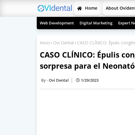
Home
About Oviden
Web Development
Digital Marketing
Expert N
Inicio
Ovi Dental
CASO CLÍNICO: Épulis congéni
CASO CLÍNICO: Épulis con
sorpresa para el Neonató
Ovi Dental
1/29/2023