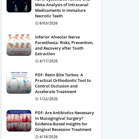
Meta-Analysis of Intracanal
Medicaments in Immature
Necrotic Teeth
8/03/2026
Inferior Alveolar Nerve
Paresthesia: Risks, Prevention,
and Recovery after Tooth
Extraction
4/17/2026
PDF: Resin Bite Turbos: A
Practical Orthodontic Tool to
Control Occlusion and
Accelerate Treatment
1/22/2026
PDF: Are Antibiotics Necessary
in Mucogingival Surgery?
Evidence-Based Insights for
Gingival Recession Treatment
4/18/2026