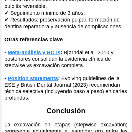
pulpitis reversible.
✔
Seguimiento mínimo de 3 años.
✔
Resultados: preservación pulpar, formación de
dentina reparadora y ausencia de complicaciones.
Otras referencias clave
-
Meta-análisis y RCTs
:
Bjørndal et al. 2010 y
posteriores consolidan la evidencia clínica de
stepwise vs excavación completa.
-
Position statements
:
Evolving guidelines de la
ESE y British Dental Journal (2023) recomiendan
técnica selectiva (incluyendo paso a paso) en caries
profundas.
Conclusión
La excavación en etapas (stepwise excavation)
representa actualmente el estándar oro entre las