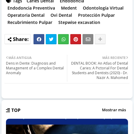
Tags
Caries Dental
Endodoncia
Endodoncia Preventiva
Medent
Odontología Virtual
Operatoria Dental
Ovi Dental
Protección Pulpar
Recubrimiento Pulpar
Stepwise excavation
MÁS ANTIGUA
MÁS RECIENTE
Dens in Dente: Diagnosis and
DENTAL BOOK: An Atlas of Dental
Management of a Complex Dental
Caries: A Pictorial For Dental
Anomaly
Students and Dentists (2020) - Dr.
Nazir A. Mahomed
TOP
Mostrar más