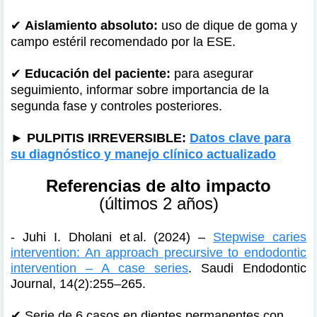
✔
Aislamiento absoluto:
uso de dique de goma y
campo estéril recomendado por la ESE.
✔
Educación del paciente:
para asegurar
seguimiento, informar sobre importancia de la
segunda fase y controles posteriores.
►
PULPITIS IRREVERSIBLE:
Datos clave para
su diagnóstico y manejo clínico actualizado
Referencias de alto impacto
(últimos 2 años)
- Juhi I. Dholani et al. (2024) –
Stepwise caries
intervention: An approach precursive to endodontic
intervention – A case series
. Saudi Endodontic
Journal, 14(2):255–265.
✔
Serie de 6 casos en dientes permanentes con