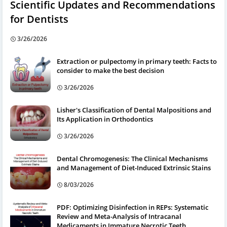
Scientific Updates and Recommendations
for Dentists
3/26/2026
Extraction or pulpectomy in primary teeth: Facts to
consider to make the best decision
3/26/2026
Lisher's Classification of Dental Malpositions and
Its Application in Orthodontics
3/26/2026
Dental Chromogenesis: The Clinical Mechanisms
and Management of Diet-Induced Extrinsic Stains
8/03/2026
PDF: Optimizing Disinfection in REPs: Systematic
Review and Meta-Analysis of Intracanal
Medicaments in Immature Necrotic Teeth