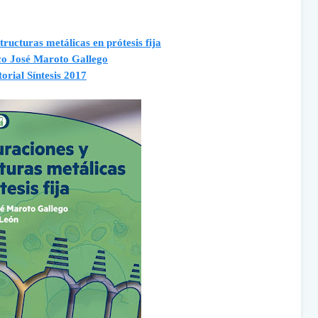
tructuras metálicas en prótesis fija
co José Maroto Gallego
torial Síntesis 2017