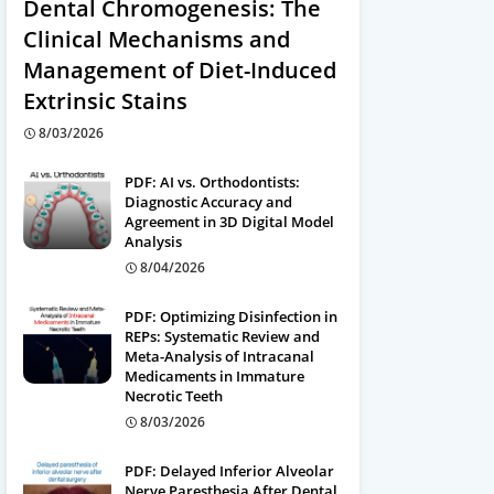
Dental Chromogenesis: The
Clinical Mechanisms and
Management of Diet-Induced
Extrinsic Stains
8/03/2026
PDF: AI vs. Orthodontists:
Diagnostic Accuracy and
Agreement in 3D Digital Model
Analysis
8/04/2026
PDF: Optimizing Disinfection in
REPs: Systematic Review and
Meta-Analysis of Intracanal
Medicaments in Immature
Necrotic Teeth
8/03/2026
PDF: Delayed Inferior Alveolar
Nerve Paresthesia After Dental