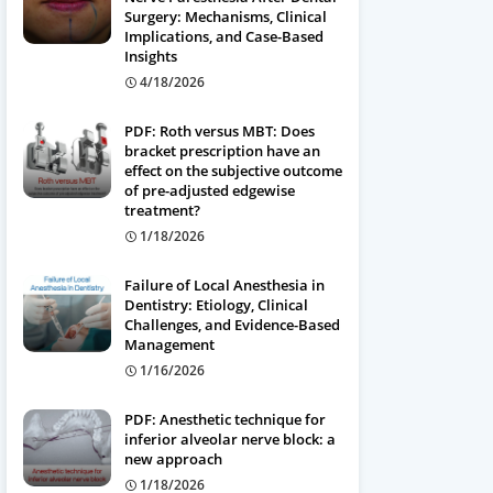
Surgery: Mechanisms, Clinical
Implications, and Case-Based
Insights
4/18/2026
PDF: Roth versus MBT: Does
bracket prescription have an
effect on the subjective outcome
of pre-adjusted edgewise
treatment?
1/18/2026
Failure of Local Anesthesia in
Dentistry: Etiology, Clinical
Challenges, and Evidence-Based
Management
1/16/2026
PDF: Anesthetic technique for
inferior alveolar nerve block: a
new approach
1/18/2026