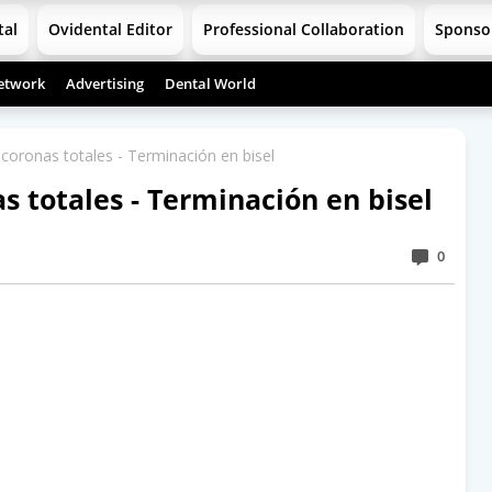
tal
Ovidental Editor
Professional Collaboration
Sponso
etwork
Advertising
Dental World
coronas totales - Terminación en bisel
s totales - Terminación en bisel
0