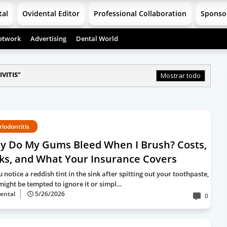
tal
Ovidental Editor
Professional Collaboration
Sponso
etwork
Advertising
Dental World
IVITIS
Mostrar todo
riodontitis
y Do My Gums Bleed When I Brush? Costs,
ks, and What Your Insurance Covers
u notice a reddish tint in the sink after spitting out your toothpaste,
might be tempted to ignore it or simpl…
ental
5/26/2026
0