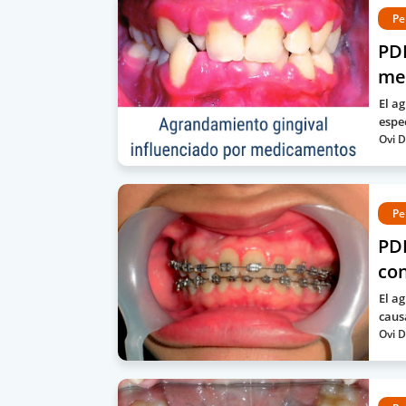
Pe
PDF
me
El a
espe
Ovi D
Pe
PDF
con
El a
caus
Ovi D