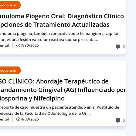
riodoncia
nuloma Piógeno Oral: Diagnóstico Clínico
pciones de Tratamiento Actualizadas
ranuloma piógeno, también conocido como hemangioma capilar
lar, es una lesión vascular reactiva que se presenta…
ental
7/30/2025
0
riodoncia
SO CLÍNICO: Abordaje Terapéutico de
andamiento Gingival (AG) Influenciado por
losporina y Nifedipino
 reporte de caso muestra un paciente atendido en el Postítulo de
odoncia de la Facultad de Odontología de la Un…
ental
4/03/2025
0