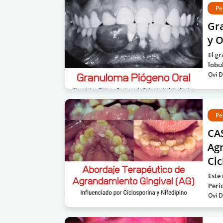
Pe
Gra
y O
El g
lobu
Ovi D
Pe
CA
Agr
Cic
Este
Peri
Ovi D