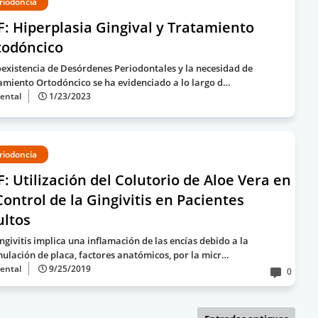
riodoncia
: Hiperplasia Gingival y Tratamiento
todóncico
oexistencia de Desórdenes Periodontales y la necesidad de
amiento Ortodóncico se ha evidenciado a lo largo d…
ental
1/23/2023
riodoncia
: Utilización del Colutorio de Aloe Vera en
Control de la Gingivitis en Pacientes
ultos
ingivitis implica una inflamación de las encías debido a la
ulación de placa, factores anatómicos, por la micr…
ental
9/25/2019
0