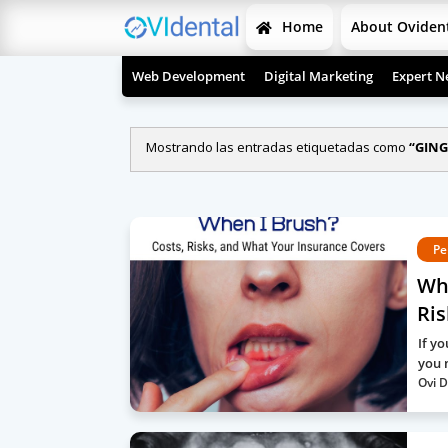
Home
About Oviden
Web Development
Digital Marketing
Expert N
Mostrando las entradas etiquetadas como
GING
Pe
Wh
Ris
If yo
you 
Ovi D