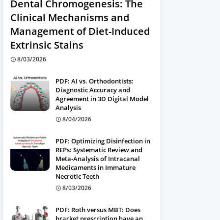
Dental Chromogenesis: The
Clinical Mechanisms and
Management of Diet-Induced
Extrinsic Stains
8/03/2026
PDF: AI vs. Orthodontists:
Diagnostic Accuracy and
Agreement in 3D Digital Model
Analysis
8/04/2026
PDF: Optimizing Disinfection in
REPs: Systematic Review and
Meta-Analysis of Intracanal
Medicaments in Immature
Necrotic Teeth
8/03/2026
PDF: Roth versus MBT: Does
bracket prescription have an