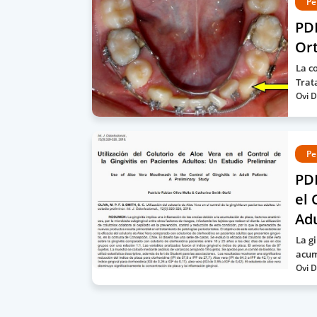
Pe
PDF
Or
La c
Trat
Ovi D
Pe
PDF
el 
Ad
La g
acum
Ovi D