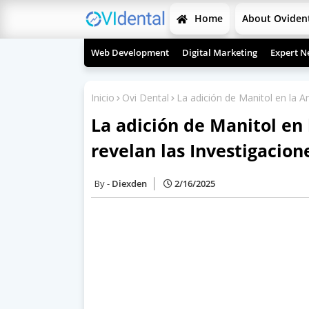
Home
About Oviden
Web Development
Digital Marketing
Expert N
Inicio
Ovi Dental
La adición de Manitol en la A
La adición de Manitol en 
revelan las Investigacion
Diexden
2/16/2025