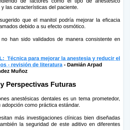
ndiendo de factores como el tipo de anestésico
 y las características del paciente.
sugerido que el manitol podría mejorar la eficacia
flamados debido a su efecto osmótico.
a no han sido validados de manera consistente en
Técnica para mejorar la anestesia y reducir el
s - revisión de literatura
- Damián Arpad
ández Muñoz
y Perspectivas Futuras
iones anestésicas dentales es un tema prometedor,
u adopción como práctica estándar.
itan más investigaciones clínicas bien diseñadas
también la seguridad de este aditivo en diferentes