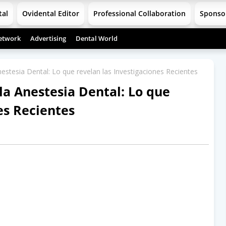
tal
Ovidental Editor
Professional Collaboration
Sponso
etwork
Advertising
Dental World
nestesia Dental: Lo que revelan las Investigaciones Recientes
la Anestesia Dental: Lo que
es Recientes