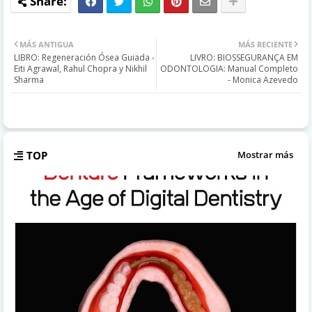
MÁS ANTIGUA
MÁS RECIENTE
LIBRO: Regeneración Ósea Guiada -
LIVRO: BIOSSEGURANÇA EM
Eiti Agrawal, Rahul Chopra y Nikhil
ODONTOLOGIA: Manual Completo
Sharma
- Monica Azevedo
TOP
Mostrar más