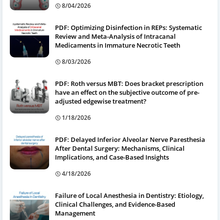
8/04/2026
PDF: Optimizing Disinfection in REPs: Systematic
Review and Meta-Analysis of Intracanal
Medicaments in Immature Necrotic Teeth
8/03/2026
PDF: Roth versus MBT: Does bracket prescription
have an effect on the subjective outcome of pre-
adjusted edgewise treatment?
1/18/2026
PDF: Delayed Inferior Alveolar Nerve Paresthesia
After Dental Surgery: Mechanisms, Clinical
Implications, and Case-Based Insights
4/18/2026
Failure of Local Anesthesia in Dentistry: Etiology,
Clinical Challenges, and Evidence-Based
Management