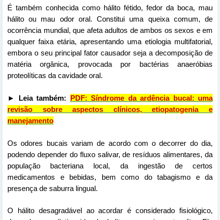
É também conhecida como hálito fétido, fedor da boca, mau
hálito ou mau odor oral. Constitui uma queixa comum, de
ocorrência mundial, que afeta adultos de ambos os sexos e em
qualquer faixa etária, apresentando uma etiologia multifatorial,
embora o seu principal fator causador seja a decomposição de
matéria orgânica, provocada por bactérias anaeróbias
proteolíticas da cavidade oral.
► Leia também:
PDF: Síndrome da ardência bucal: uma
revisão sobre aspectos clínicos, etiopatogenia e
manejamento
Os odores bucais variam de acordo com o decorrer do dia,
podendo depender do fluxo salivar, de resíduos alimentares, da
população bacteriana local, da ingestão de certos
medicamentos e bebidas, bem como do tabagismo e da
presença de saburra lingual.
O hálito desagradável ao acordar é considerado
fisiológico,