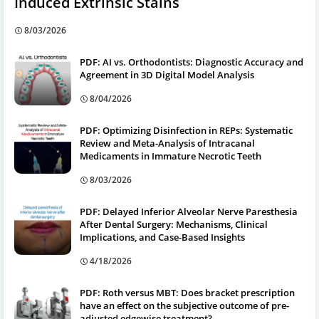
Induced Extrinsic Stains
8/03/2026
PDF: AI vs. Orthodontists: Diagnostic Accuracy and
Agreement in 3D Digital Model Analysis
8/04/2026
PDF: Optimizing Disinfection in REPs: Systematic
Review and Meta-Analysis of Intracanal
Medicaments in Immature Necrotic Teeth
8/03/2026
PDF: Delayed Inferior Alveolar Nerve Paresthesia
After Dental Surgery: Mechanisms, Clinical
Implications, and Case-Based Insights
4/18/2026
PDF: Roth versus MBT: Does bracket prescription
have an effect on the subjective outcome of pre-
adjusted edgewise treatment?