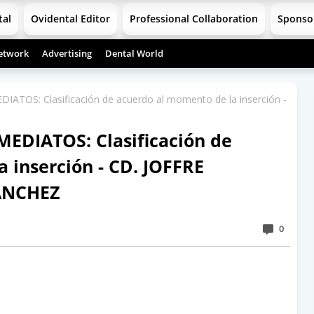
tal
Ovidental Editor
Professional Collaboration
Sponso
etwork
Advertising
Dental World
TOS: Clasificación de acuerdo al momento de la inserción -
EDIATOS: Clasificación de
 inserción - CD. JOFFRE
ANCHEZ
0