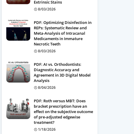
Extrinsic Stains
8/03/2026
PDF: Optimizing Disinfection in
REPs: Systematic Review and
Meta-Analysis of Intracanal
Medicaments in Immature
Necrotic Teeth
8/03/2026
PDF: AI vs. Orthodontists:
Diagnostic Accuracy and
Agreement in 3D Digital Model
Analysis
8/04/2026
PDF: Roth versus MBT: Does
bracket prescription have an
effect on the subjective outcome
of pre-adjusted edgewise
treatment?
1/18/2026