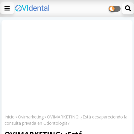
Inicio
Ovimarketing
OVIMARKETING: ¿Está desapareciendo la
consulta privada en Odontología?