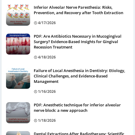
Inferior Alveolar Nerve Paresthesia: Risks,
Prevention, and Recovery after Tooth Extraction
4/17/2026
PDF: Are Antibiotics Necessary in Mucogingival
Surgery? Evidence-Based Insights for Gingival
Recession Treatment
4/18/2026
Failure of Local Anesthesia in Dentistry: Etiology,
Clinical Challenges, and Evidence-Based
Management
1/16/2026
PDF: Anesthetic technique for inferior alveolar
nerve block: a new approach
1/18/2026
Dental Extractions After Radiotherapy: Scientific