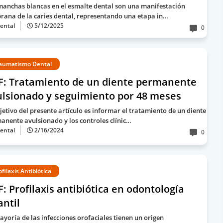
manchas blancas en el esmalte dental son una manifestación
rana de la caries dental, representando una etapa in…
ental
5/12/2025
0
aumatismo Dental
F: Tratamiento de un diente permanente
ulsionado y seguimiento por 48 meses
bjetivo del presente artículo es informar el tratamiento de un diente
anente avulsionado y los controles clínic…
ental
2/16/2024
0
ofilaxis Antibiótica
: Profilaxis antibiótica en odontología
antil
ayoría de las infecciones orofaciales tienen un origen