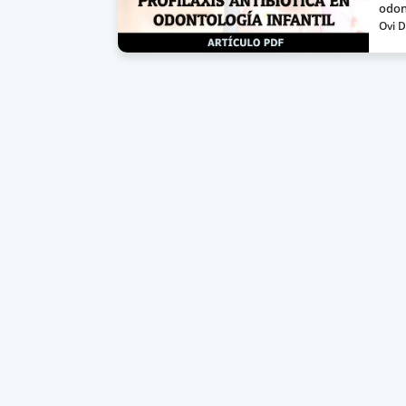
odon
Ovi D