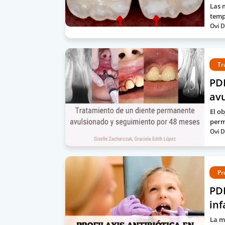
Las 
temp
Ovi D
Tr
PD
av
El o
perm
Ovi D
Pr
PDF
inf
La m