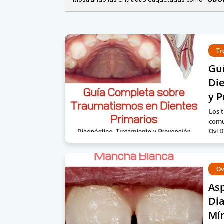
Tr
Gu
Die
y 
Los 
comu
Ovi D
Ov
Asp
Dia
Mí