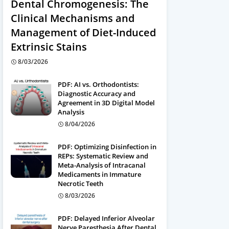
Dental Chromogenesis: The
Clinical Mechanisms and
Management of Diet-Induced
Extrinsic Stains
8/03/2026
PDF: AI vs. Orthodontists:
Diagnostic Accuracy and
Agreement in 3D Digital Model
Analysis
8/04/2026
PDF: Optimizing Disinfection in
REPs: Systematic Review and
Meta-Analysis of Intracanal
Medicaments in Immature
Necrotic Teeth
8/03/2026
PDF: Delayed Inferior Alveolar
Nerve Paresthesia After Dental