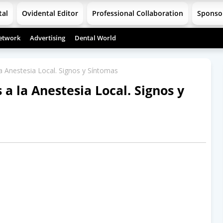
tal
Ovidental Editor
Professional Collaboration
Sponso
etwork
Advertising
Dental World
a Anestesia Local. Signos y Síntomas
 a la Anestesia Local. Signos y