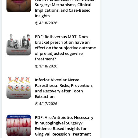
Surgery: Mechanisms, Clinical
Implications, and Case-Based
Insights
4/18/2026
PDF: Roth versus MBT: Does
bracket prescription have an
effect on the subjective outcome
of pre-adjusted edgewise
treatment?
1/18/2026
Inferior Alveolar Nerve
Paresthesia: Risks, Prevention,
and Recovery after Tooth
Extraction
4/17/2026
PDF: Are Antibiotics Necessary
in Mucogingival Surgery?
Evidence-Based Insights for
Gingival Recession Treatment