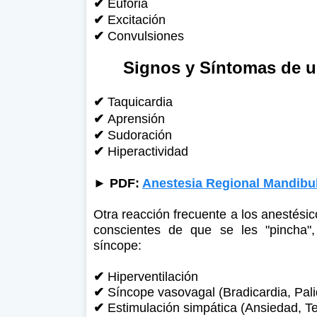
✔
Euforia
✔
Excitación
✔
Convulsiones
Signos y Síntomas de u
✔
Taquicardia
✔
Aprensión
✔
Sudoración
✔
Hiperactividad
►
PDF:
Anestesia Regional Mandibul
Otra reacción frecuente a los anestési
conscientes de que se les "pincha",
síncope:
✔
Hiperventilación
✔
Síncope vasovagal (Bradicardia, Pal
✔
Estimulación simpática (Ansiedad, Te