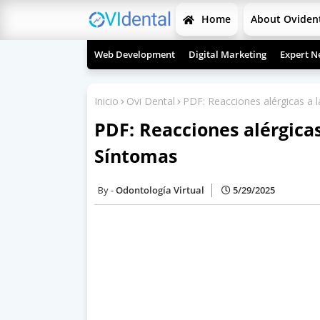
Home
About Oviden
Web Development
Digital Marketing
Expert N
Inicio
Ovi Dental
PDF: Reacciones alérgicas a l
PDF: Reacciones alérgicas
Síntomas
Odontología Virtual
5/29/2025