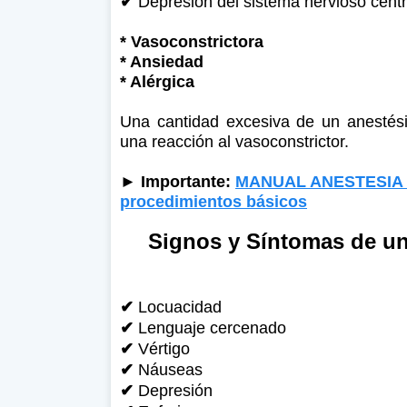
✔
Depresión del sistema nervioso centr
* Vasoconstrictora
* Ansiedad
* Alérgica
Una cantidad excesiva de un anestés
una reacción al vasoconstrictor.
► Importante:
MANUAL ANESTESIA 
procedimientos básicos
Signos y Síntomas de un
✔
Locuacidad
✔
Lenguaje cercenado
✔
Vértigo
✔
Náuseas
✔
Depresión