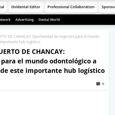
tal
Ovidental Editor
Professional Collaboration
Sponso
etwork
Advertising
Dental World
 DE CHANCAY: Oportunidad de negocios para el mundo
 importante hub logístico
ERTO DE CHANCAY:
 para el mundo odontológico a
 de este importante hub logístico
0