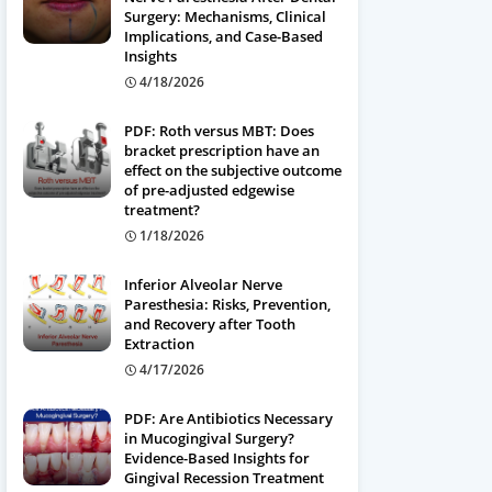
Surgery: Mechanisms, Clinical
Implications, and Case-Based
Insights
4/18/2026
PDF: Roth versus MBT: Does
bracket prescription have an
effect on the subjective outcome
of pre-adjusted edgewise
treatment?
1/18/2026
Inferior Alveolar Nerve
Paresthesia: Risks, Prevention,
and Recovery after Tooth
Extraction
4/17/2026
PDF: Are Antibiotics Necessary
in Mucogingival Surgery?
Evidence-Based Insights for
Gingival Recession Treatment