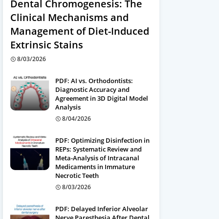
Dental Chromogenesis: The
Clinical Mechanisms and
Management of Diet-Induced
Extrinsic Stains
8/03/2026
PDF: AI vs. Orthodontists:
Diagnostic Accuracy and
Agreement in 3D Digital Model
Analysis
8/04/2026
PDF: Optimizing Disinfection in
REPs: Systematic Review and
Meta-Analysis of Intracanal
Medicaments in Immature
Necrotic Teeth
8/03/2026
PDF: Delayed Inferior Alveolar
Nerve Paresthesia After Dental