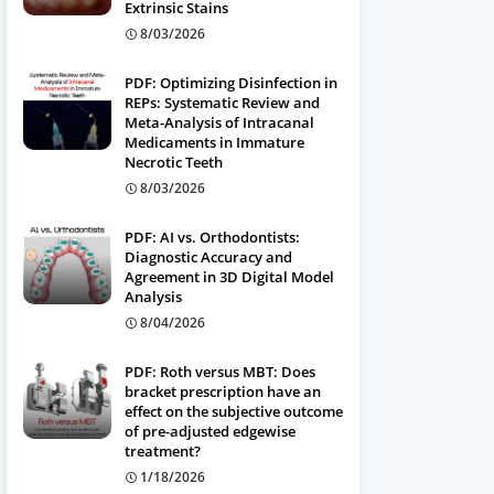
Extrinsic Stains
8/03/2026
PDF: Optimizing Disinfection in
REPs: Systematic Review and
Meta-Analysis of Intracanal
Medicaments in Immature
Necrotic Teeth
8/03/2026
PDF: AI vs. Orthodontists:
Diagnostic Accuracy and
Agreement in 3D Digital Model
Analysis
8/04/2026
PDF: Roth versus MBT: Does
bracket prescription have an
effect on the subjective outcome
of pre-adjusted edgewise
treatment?
1/18/2026