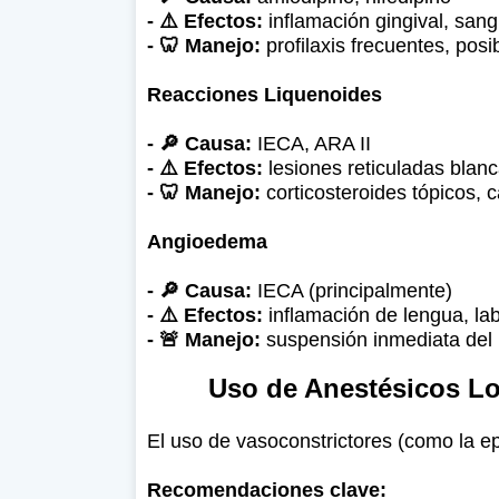
- ⚠️ Efectos:
inflamación gingival, sang
- 🦷 Manejo:
profilaxis frecuentes, pos
Reacciones Liquenoides
- 🔎 Causa:
IECA, ARA II
- ⚠️ Efectos:
lesiones reticuladas blanc
- 🦷 Manejo:
corticosteroides tópicos,
Angioedema
- 🔎 Causa:
IECA (principalmente)
- ⚠️ Efectos:
inflamación de lengua, lab
- 🚨 Manejo:
suspensión inmediata del 
Uso de Anestésicos Lo
El uso de vasoconstrictores (como la e
Recomendaciones clave: