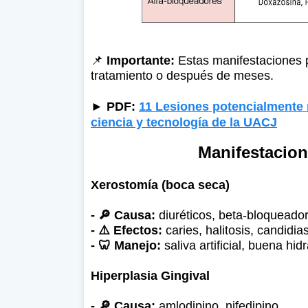
📌
Importante:
Estas manifestaciones 
tratamiento o después de meses.
►
PDF:
11 Lesiones potencialmente 
ciencia y tecnología de la UACJ
Manifestacion
Xerostomía (boca seca)
- 🔎 Causa:
diuréticos, beta-bloqueado
- ⚠️ Efectos:
caries, halitosis, candidia
- 🦷 Manejo:
saliva artificial, buena hid
Hiperplasia Gingival
- 🔎 Causa:
amlodipino, nifedipino