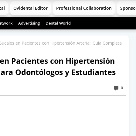
tal
Ovidental Editor
Professional Collaboration
Sponso
etwork
Advertising
Dental World
ucales en Pacientes con Hipertensión Arterial: Guía Completa
en Pacientes con Hipertensión
para Odontólogos y Estudiantes
0