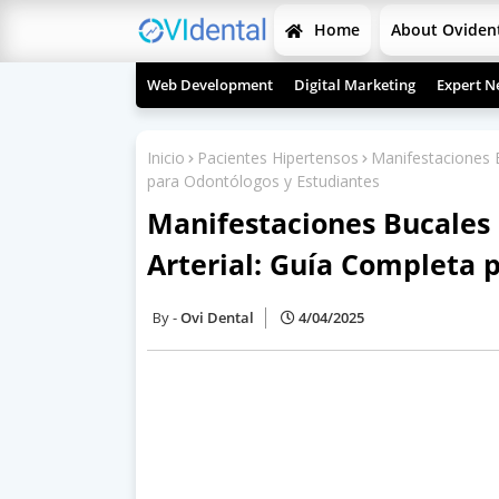
Home
About Oviden
Web Development
Digital Marketing
Expert N
Inicio
Pacientes Hipertensos
Manifestaciones B
para Odontólogos y Estudiantes
Manifestaciones Bucales 
Arterial: Guía Completa 
Ovi Dental
4/04/2025