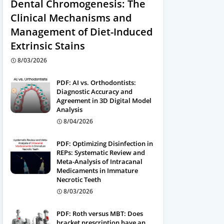
Dental Chromogenesis: The
Clinical Mechanisms and
Management of Diet-Induced
Extrinsic Stains
8/03/2026
PDF: AI vs. Orthodontists:
Diagnostic Accuracy and
Agreement in 3D Digital Model
Analysis
8/04/2026
PDF: Optimizing Disinfection in
REPs: Systematic Review and
Meta-Analysis of Intracanal
Medicaments in Immature
Necrotic Teeth
8/03/2026
PDF: Roth versus MBT: Does
bracket prescription have an