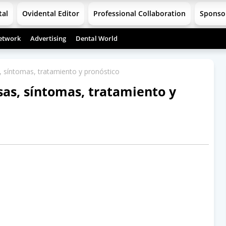
tal
Ovidental Editor
Professional Collaboration
Sponso
etwork
Advertising
Dental World
síntomas, tratamiento y pronóstico
s, síntomas, tratamiento y