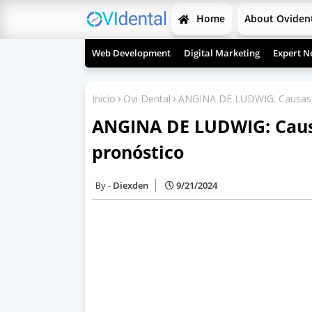
Home
About Oviden
Web Development
Digital Marketing
Expert N
Inicio
Ovi Dental
ANGINA DE LUDWIG: Causas, 
ANGINA DE LUDWIG: Causa
pronóstico
Diexden
9/21/2024