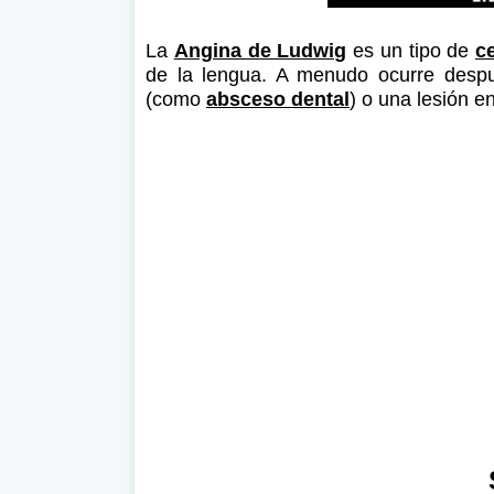
La
Angina de Ludwig
es un tipo de
ce
de la lengua. A menudo ocurre despu
(como
absceso dental
) o una lesión e